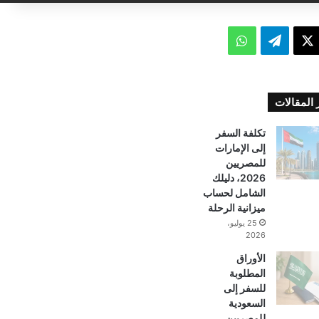
ت
و
X
ي
ا
ل
ت
 المقالات
ق
س
تكلفة السفر
إلى الإمارات
ر
ا
للمصريين
2026، دليلك
ا
ب
الشامل لحساب
ميزانية الرحلة
م
25 يوليو،
2026
الأوراق
المطلوبة
للسفر إلى
السعودية
للمصريين