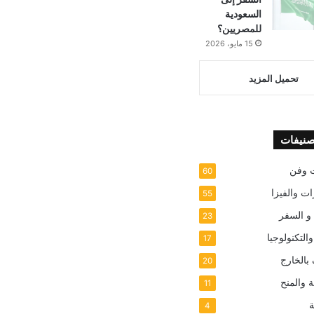
السعودية
للمصريين؟
15 مايو، 2026
تحميل المزيد
صنيفات
 وفن
60
ات والفيزا
55
 و السفر
23
والتكنولوجيا
17
بالخارج
20
 والمنح
11
ة
4