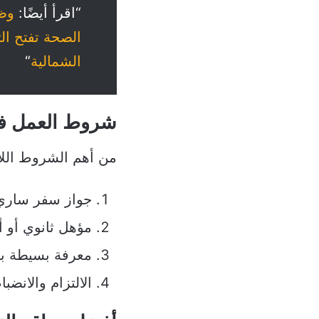
“اقرأ أيضًا:
وظا
الشمالية
“
شروط العمل في
من أهم الشروط اللا
جواز سفر ساري
مؤهل ثانوي أو أ
معرفة بسيطة بالل
الالتزام والانضب