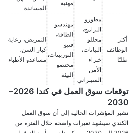
مهنية
المساندة
مطورو
مهندسو
البرامج،
الطاقة،
أكثر
محللو
التمريض، رعاية
فنيو
الوظائف
البيانات،
كبار السن،
التوربينات،
طلبًا
خبراء
مساعدو الأطباء
مختصو
الأمن
البيئة
السيبراني
توقعات سوق العمل في كندا 2026–
2030
تشير المؤشرات الحالية إلى أن سوق العمل
الكندي سيشهد تغيرات واضحة خلال الفترة من
2026 إلى 2030، ويمكن تلخيص أبرز التوقعات