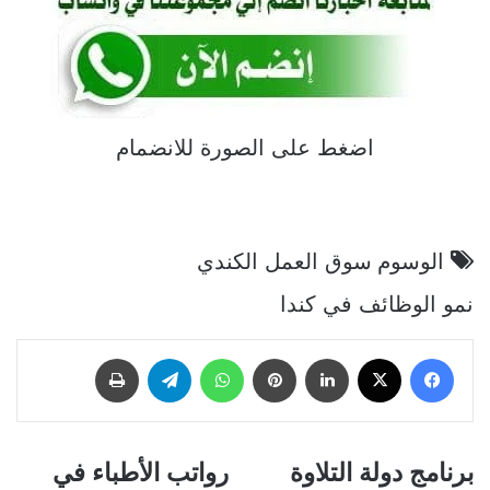
اضغط على الصورة للانضمام
الوسوم
سوق العمل الكندي
نمو الوظائف في كندا
فيسبوك
‫X
لينكدإن
بينتيريست
واتساب
تيلقرام
طباعة
ب
برنامج دولة التلاوة
ر
رواتب الأطباء في
ر
و