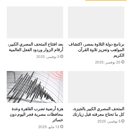
ح
ر
ا
ض
ل
ا
م
ل
ت
ح
ح
ج
ف
2
برنامج دولة التلاوة بمصر، اكتشاف
بعد افتتاح المتحف المصري الكبير،
ا
0
المواهب وتعزيز تلاوة القرآن
أرقام الزوار وردود الفعل العالمية
ل
2
الكريم
5 نوفمبر، 2025
م
6
20 نوفمبر، 2025
ص
،
ر
أ
ي
ح
ا
د
ل
ث
ك
ا
ب
ل
المتحف المصري الكبير بالجيزة،
هزة أرضية تضرب القاهرة وعدة
ي
ا
كل ما تحتاج معرفته قبل زيارتك
محافظات مصرية فجر اليوم دون
ر
ب
خسائر
5 نوفمبر، 2025
،
ت
13 مايو، 2025
أ
ك