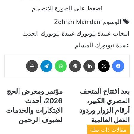
اضغط على الصورة للانضمام
الوسوم
Zohran Mamdani
انتخاب عمدة نيويورك
عمدة نيويورك الجديد
عمدة نيويورك المسلم
فيسبوك
‫X
لينكدإن
بينتيريست
واتساب
تيلقرام
طباعة
ب
بعد افتتاح المتحف
م
مؤتمر ومعرض الحج
ع
ؤ
المصري الكبير،
2026، أحدث
د
ت
ا
م
أرقام الزوار وردود
الابتكارات والخدمات
ف
ر
الفعل العالمية
لضيوف الرحمن
ت
و
ت
م
مقالات ذات صلة
ا
ع