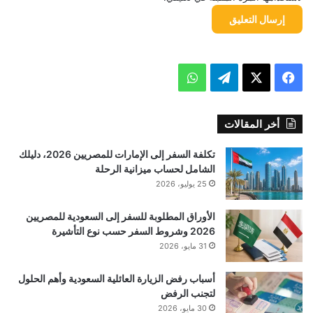
ل
م
ع
ن
ا
ل
م
ف
ت
و
ي
ة
ي
X
ي
ا
أخر المقالات
س
ل
ت
تكلفة السفر إلى الإمارات للمصريين 2026، دليلك
ب
ق
س
الشامل لحساب ميزانية الرحلة
25 يوليو، 2026
و
ر
ا
ك
ا
ب
الأوراق المطلوبة للسفر إلى السعودية للمصريين
2026 وشروط السفر حسب نوع التأشيرة
م
31 مايو، 2026
أسباب رفض الزيارة العائلية السعودية وأهم الحلول
لتجنب الرفض
30 مايو، 2026