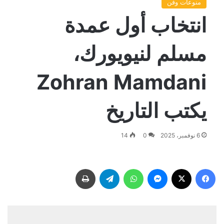
منوعات وفن
انتخاب أول عمدة
مسلم لنيويورك،
Zohran Mamdani
يكتب التاريخ
6 نوفمبر، 2025
0
14
فيسبوك
‫X
ماسنجر
واتساب
تيلقرام
طباعة