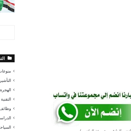
الت
منوعات
التأشير
الهجرة
التقنية 
وظائف 
الدراسة
السياح
انضم إلينا في مجموعة الواتس اب