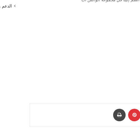
الدعم 
نكدإن
بينتيريست
طباعة