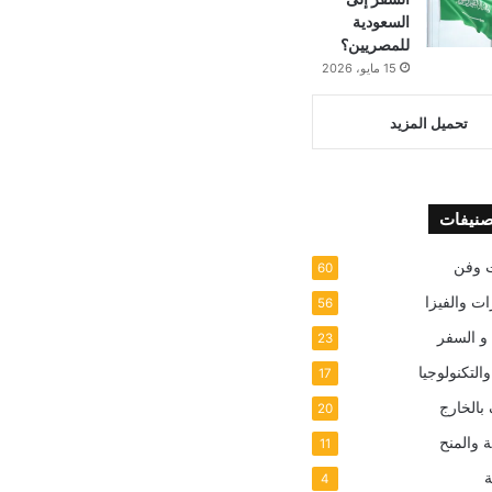
السعودية
للمصريين؟
15 مايو، 2026
تحميل المزيد
صنيفات
 وفن
60
ات والفيزا
56
 و السفر
23
والتكنولوجيا
17
بالخارج
20
 والمنح
11
ة
4